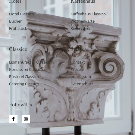
Hotel
Kaffeehaus
Hotel Classico
Kaffeehaus Classico
Buchen
Wochenkarte
Frühstück
Reservieren
Classico
Service
Eismanufaktur Classico
Kontakt
Konditorei Classico
Presse
Rösterei Classico
Impressum
Catering Classico
Datenschutz
Follow Us