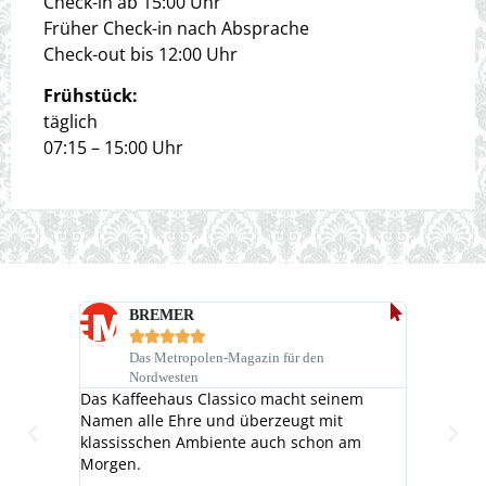
Check-in ab 15:00 Uhr
Früher Check-in nach Absprache
Check-out bis 12:00 Uhr
Frühstück:
täglich
07:15 – 15:00 Uhr
BREMER
F






entfernt,
Das Metropolen-Magazin für den
Nur wenig
Nordwesten
en
knüpft da
Das Kaffeehaus Classico macht seinem
rs Jan
berühmte
Namen alle Ehre und überzeugt mit
kerer
van Huesd
klassisschen Ambiente auch schon am
 jüngere
Atmosphä
Morgen.
h beim
Klientel 