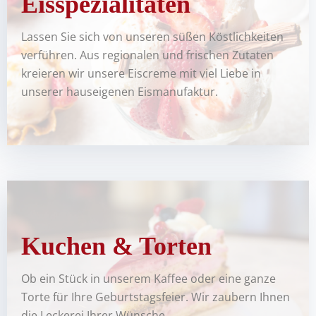
Eisspezialitäten
Hier finden Sie unsere Eiskarte. Aber Vorsicht, unser Eis
Lassen Sie sich von unseren süßen Köstlichkeiten
gibt es nur mit einer Portion Liebe!
verführen. Aus regionalen und frischen Zutaten
kreieren wir unsere Eiscreme mit viel Liebe in
UNSERE EISKARTE
unserer hauseigenen Eismanufaktur.
Aktuelle Karte
Kuchen & Torten
Da wir stets Wert auf Frische und Abwechslung
legen, ist wechseln die Kuchen und Torten die wir
Ob ein Stück in unserem Kaffee oder eine ganze
in unserem Kaffee anbieten regelmäßig.
Torte für Ihre Geburtstagsfeier. Wir zaubern Ihnen
die Leckerei Ihrer Wünsche.