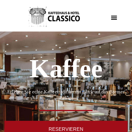
Kaffeehaus & Rösterei
Classico Tea Time
Eismanufaktur & Konditorei
Kaffee
Erleben Sie echte Kaffeetradition mit Blick auf das Bremer
Rathaus
RESERVIEREN