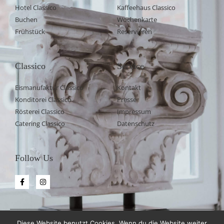
Hotel Classico
Kaffeehaus Classico
Buchen
Wochenkarte
Frühstück
Reservieren
Classico
Service
Eismanufaktur Classico
Kontakt
Konditorei Classico
Presse
Rösterei Classico
Impressum
Catering Classico
Datenschutz
Follow Us
©
Copyright
2026 Café Classico GmbH – All rights reserved
Diese Website benutzt Cookies. Wenn du die Website weiter